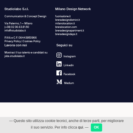
Studiolabo S.r.l.
Milano Design Network
Communication & Concept Design
fuorisalone.it
breradesigndistrict.it
Via Palermo, 1 — Milano
milanolocation.it
(+39) 02 36.63.81.50
breralocation.com
info@studiolabo.it
breradesignapartment.it
breradesigndays.it
P.IVA e C.F. 06443950966
Privacy Policy
|
Cookies Policy
Lavora con noi
Seguici su
Mostraci il tuo talento e candidati su
jobs.studiolabo.it
Instagram
Linkedin
Facebook
Medium
— Questo sito utilizza cookie tecnici, anche di terze parti, per migliorare
il suo servizio. Per info clicca
qui
. —